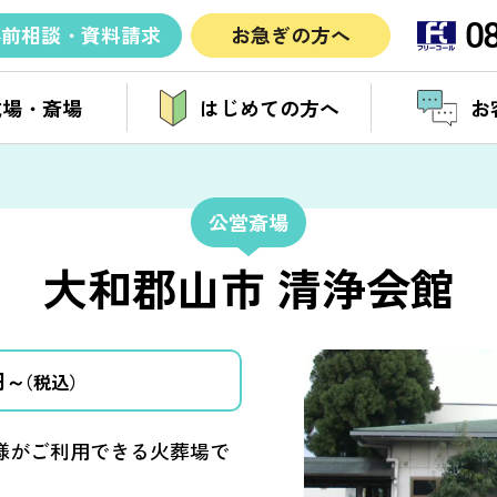
0
事前相談・資料請求
お急ぎの方へ
式場・斎場
はじめての方へ
お
公営斎場
大和郡山市 清浄会館
円～
（税込）
様がご利用できる火葬場で