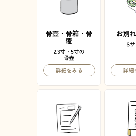
骨壺・骨箱・骨
お別
覆
S
2.3寸・5寸の
骨壺
詳細をみる
詳細