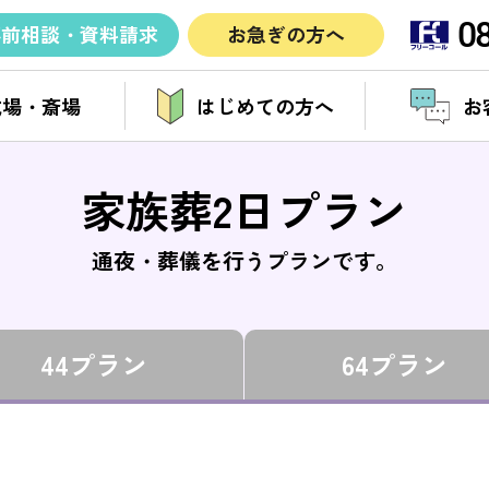
0
事前相談・資料請求
お急ぎの方へ
式場・斎場
はじめての方へ
お
家族葬2日プラン
通夜・葬儀を行うプランです。
44プラン
64プラン