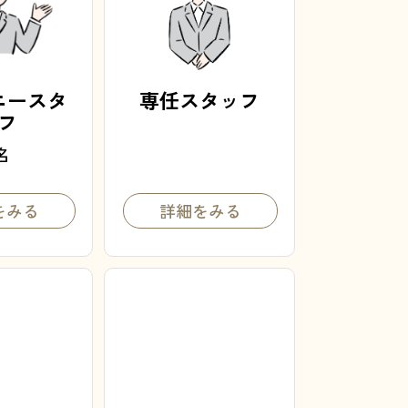
ニースタ
専任スタッフ
フ
名
をみる
詳細をみる