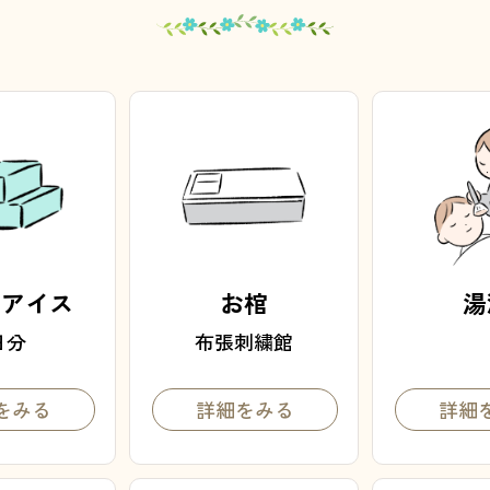
イアイス
お棺
湯
日分
布張刺繍館
をみる
詳細をみる
詳細