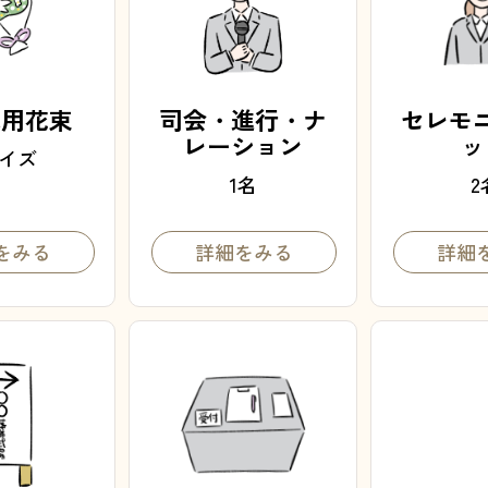
れ用花束
司会・進行・ナ
セレモ
レーション
ッ
サイズ
1名
2
をみる
詳細をみる
詳細