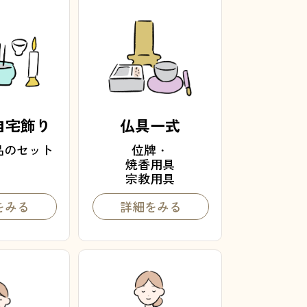
自宅飾り
仏具一式
品のセット
位牌・
焼香用具
宗教用具
をみる
詳細をみる