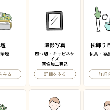
祭壇
遺影写真
枕飾り
花祭壇
四つ切・キャビネサ
仏具・物
イズ
画像加工費込
をみる
詳細をみる
詳細