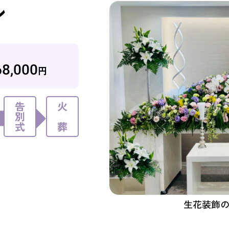
ン
68,000
円
生花装飾